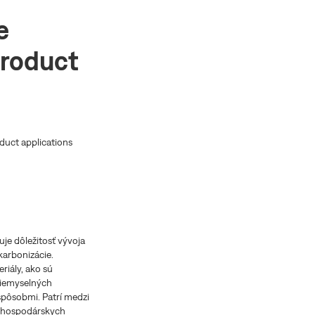
e
product
duct applications
uje dôležitosť vývoja
karbonizácie.
riály, ako sú
priemyselných
spôsobmi. Patrí medzi
ľnohospodárskych