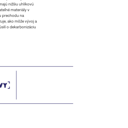
majú nižšiu uhlíkovú
teľné materiály v
ou prechodu na
zuje, ako môže vývoj a
silí o dekarbonizáciu