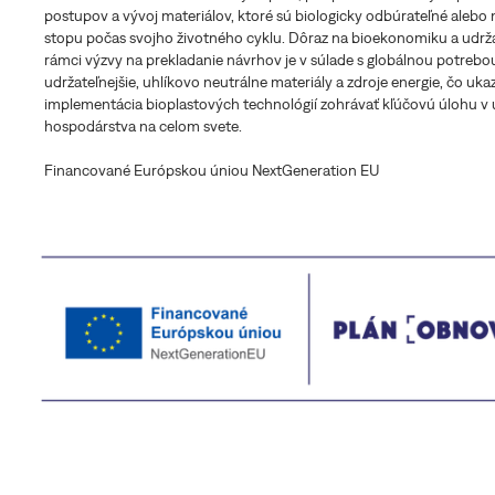
postupov a vývoj materiálov, ktoré sú biologicky odbúrateľné alebo 
stopu počas svojho životného cyklu. Dôraz na bioekonomiku a udrža
rámci výzvy na prekladanie návrhov je v súlade s globálnou potreb
udržateľnejšie, uhlíkovo neutrálne materiály a zdroje energie, čo uka
implementácia bioplastových technológií zohrávať kľúčovú úlohu v ú
hospodárstva na celom svete.
Financované Európskou úniou NextGeneration EU