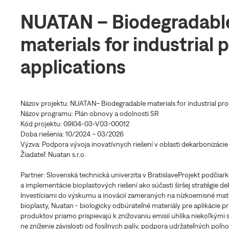
NUATAN – Biodegradabl
materials for industrial 
applications
Názov projektu: NUATAN– Biodegradable materials for industrial pro
Názov programu: Plán obnovy a odolnosti SR
Kód projektu: 09I04-03-V03-00012
Doba riešenia: 10/2024 – 03/2026
Výzva: Podpora vývoja inovatívnych riešení v oblasti dekarbonizácie
Žiadateľ: Nuatan s.r.o.
Partner: Slovenská technická univerzita v BratislaveProjekt podčiark
a implementácie bioplastových riešení ako súčasti širšej stratégie de
Investíciami do výskumu a inovácií zameraných na nízkoemisné mate
bioplasty, Nuatan - biologicky odbúrateľné materiály pre aplikácie 
produktov priamo prispievajú k znižovaniu emisií uhlíka niekoľkými 
ne zníženie závislosti od fosílnych palív, podpora udržateľných po